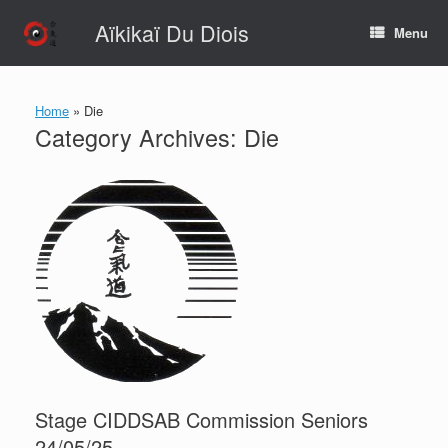
Skip
Aïkikaï Du Diois
to
Menu
content
Home
»
Die
Category Archives:
Die
Stage CIDDSAB Commission Seniors
24/05/25