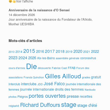
Voir l'affiche
Anniversaire de la naissance d'O Sensei
14 décembre 2026
Jour anniversaire de la naissance du Fondateur de l'Aïkido,
Morihei UESHIBA
Mots-clés d’articles
2015
2017
2020
2018
2016
2022
2014
2019
2021
2013
2023
2024
2026
Aix-les-Bains
coronavirus
assemblée générale
Die
FFAB
cours d'armes
découverte
Fabrice Cast
Forum des
Gilles Ailloud
gratuit
associations
Francis Quinchon
grades
José Falco
interclubs
interclub
journée internationale des
JDD
journée internationale droits des femmes
femmes
Nanbudo
portes ouvertes
presse
recettes
Piégros
photos
stage
Richard Duffours
stage d'été
reigisahô