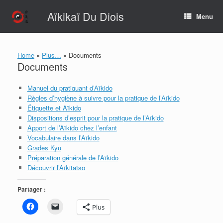
Skip
Aïkikaï Du Diois
to
Menu
content
Home
»
Plus…
»
Documents
Documents
Manuel du pratiquant d’Aïkido
Règles d’hygiène à suivre pour la pratique de l’Aïkido
Étiquette et Aïkido
Dispositions d’esprit pour la pratique de l’Aïkido
Apport de l’Aïkido chez l’enfant
Vocabulaire dans l’Aïkido
Grades Kyu
Préparation générale de l’Aïkido
Découvrir l’Aïkitaïso
Partager :
Plus