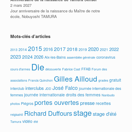
2 mars 2027
Jour anniversaire de la naissance du Maître de notre
école, Nobuyoshi TAMURA
Mots-clés d’articles
2015
2017
2020
2018
2016
2022
2014
2019
2021
2013
2023
2024
2026
Aix-les-Bains
coronavirus
assemblée générale
Die
FFAB
cours d'armes
découverte
Fabrice Cast
Forum des
Gilles Ailloud
gratuit
associations
Francis Quinchon
grades
José Falco
interclubs
interclub
journée internationale des
JDD
journée internationale droits des femmes
femmes
Nanbudo
portes ouvertes
presse
recettes
Piégros
photos
stage
Richard Duffours
stage d'été
reigisahô
vidéo
Tamura
été