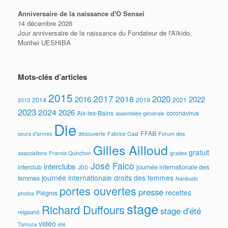
Anniversaire de la naissance d'O Sensei
14 décembre 2026
Jour anniversaire de la naissance du Fondateur de l'Aïkido,
Morihei UESHIBA
Mots-clés d’articles
2015
2017
2020
2018
2016
2022
2014
2019
2021
2013
2023
2024
2026
Aix-les-Bains
coronavirus
assemblée générale
Die
FFAB
cours d'armes
découverte
Fabrice Cast
Forum des
Gilles Ailloud
gratuit
associations
Francis Quinchon
grades
José Falco
interclubs
interclub
journée internationale des
JDD
journée internationale droits des femmes
femmes
Nanbudo
portes ouvertes
presse
recettes
Piégros
photos
stage
Richard Duffours
stage d'été
reigisahô
vidéo
Tamura
été